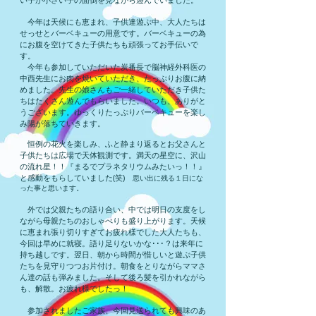
今年は天候にも恵まれ、子供達遊ぶ中、大人たちは
せっせとバーベキューの用意です。バーベキューの為
にお腹を空けてきた子供たちも頑張ってお手伝いで
す。
今年も参加していただいた炭番長で脳神経外科医の
中西先生にお肉を焼いていただき、たっぷりお腹に納
めました。先生の娘さんもご一緒していただき子供た
ちはたくさん遊んでもらいました。いつも、ありがと
うございます。ゆっくりたっぷりバーベキューを楽し
み陽が落ちていきます。
恒例の花火を楽しみ、ふと静まり返るとお父さんと
子供たちは広場で天体観測です。満天の星空に、沢山
の流れ星！！『まるでプラネタリウムみたいっ！！』
と感動をもらしていました(笑)
思い出に残る１日にな
った事と思います。
外では父親たちの語り合い、中では明日の支度をし
ながら母親たちのおしゃべりも盛り上がります。天候
に恵まれ張り切りすぎてお疲れ様でした大人たちも、
今回は早めに就寝。語り足りないかな･･･？は来年に
持ち越しです。翌日、朝から時間が惜しいと遊ぶ子供
たちを見守りつつお片付け。朝食をとりながらママさ
ん達の話も弾みました。そして後ろ髪を引かれながら
も、解散。お疲れ様でしたっ！
参加されましたご家族、今回見送られても興味のあ