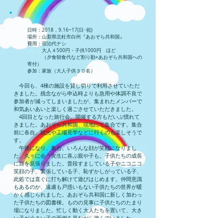
日時：2018．9.16~17(日･祝)
場所：山梨県北杜市白州『あおぞら共和国』
費用：宿泊代ナシ
大人４500円・子供1000円 ほど
（夕食朝食代など割り勘+あおぞら共和国への
寄付）
参加：家族（大人子供３０名）
今回も、4棟の施設を貸し切りで
利用させていただ
きました。残念ながら申込時よりも急用や体調不良で
参加者が減ってしまいましたが、集まれたメンバーで
和気あいあいと楽しく過ごさせていただきました。
4回目となった旅行会。開催する方もだいぶ慣れて
きました。あおぞら共和国、現地にて集合です。集合
前に各自、観光や工場見学などに行くのも楽しそうで
す。
午後になり、集合。いろんな顔が笑顔になりまし
た。久々に会う先生に喜ぶ親や子も。子供たちの成長
に目を見張りました。普段すましている子やニコニコ
笑顔の子、緊張している子、恥ずかしがっている子、
此処では直ぐに打ち解けて遊びはじめます。仲間意識
もあるのか、遠慮も戸惑いもない子供たちの世界が暖
かく感じられました。あおぞら共和国に新しく加わっ
た子供たちの図書棟。ものの見事に子供たちのたまり
場になりました。忙しく動く大人たちを置いて、大き
い子が小さい子の面倒を見ながら遊んでいました。