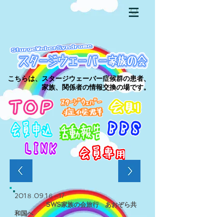
〇
こちらは、スタージウェーバー症候群の患者、
家族、関係者の情報交換の場です。
201８.09.1６∼17
SWS家族の会旅行 あおぞら共
和国へ